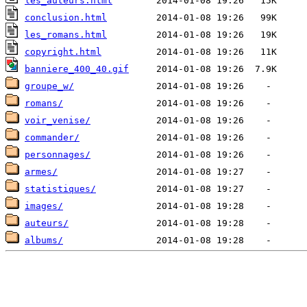
les_auteurs.html
conclusion.html
les_romans.html
copyright.html
banniere_400_40.gif
groupe_w/
romans/
voir_venise/
commander/
personnages/
armes/
statistiques/
images/
auteurs/
albums/