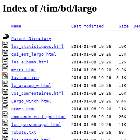
Index of /tim/bd/largo
Name
Last modified
Size
De
Parent Directory
les_statistiques.html
qui_est_largo.html
les_albums.html
merci.html
favicon.ico
le_groupe_w.html
vos_commentaires.html
Largo_Winch.html
armes.html
commande_en_ligne.html
les_personnages.html
robots.txt