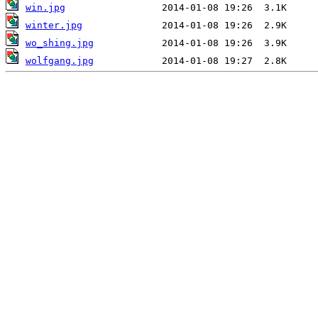
win.jpg
winter.jpg
wo_shing.jpg
wolfgang.jpg