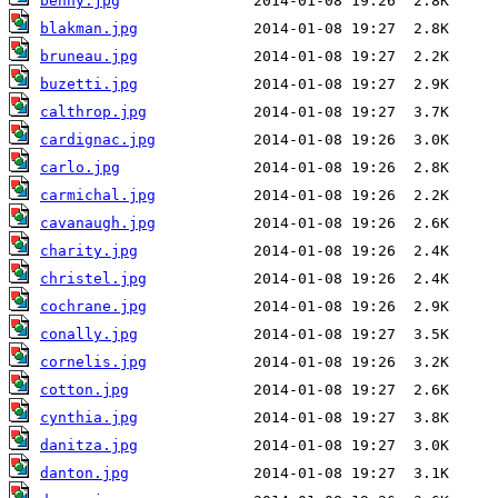
benny.jpg
blakman.jpg
bruneau.jpg
buzetti.jpg
calthrop.jpg
cardignac.jpg
carlo.jpg
carmichal.jpg
cavanaugh.jpg
charity.jpg
christel.jpg
cochrane.jpg
conally.jpg
cornelis.jpg
cotton.jpg
cynthia.jpg
danitza.jpg
danton.jpg