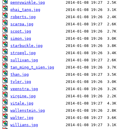
pennywinkle.jpg
phai_tang.jpg
roberts.jpg
scarpa.jpg
scoot.jpg
simon.jpg
starbuckle.jpg
stroegl.jpg
sullivan.jpg
tan_ming_t_sien.jpg
than.jpg
tyler.jpg
veenstra.jpg
virgine.jpg
vitale.jpg
wallenstein.jpg
walter.jpg
willians.jpg