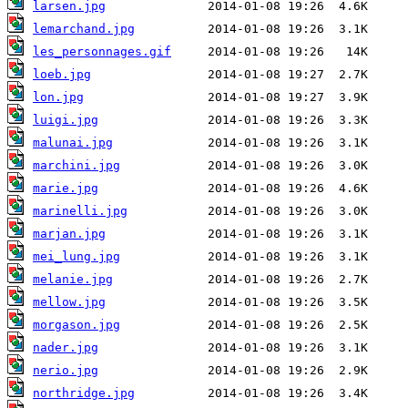
larsen.jpg
lemarchand.jpg
les_personnages.gif
loeb.jpg
lon.jpg
luigi.jpg
malunai.jpg
marchini.jpg
marie.jpg
marinelli.jpg
marjan.jpg
mei_lung.jpg
melanie.jpg
mellow.jpg
morgason.jpg
nader.jpg
nerio.jpg
northridge.jpg