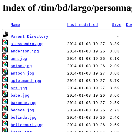
Index of /tim/bd/largo/personn
Name
Last modified
Size
De
Parent Directory
alessandro.jpg
anderson.jpg
ann.jpg
anton.jpg
antoon.jpg
apfelmond.jpg
art.jpg
babe.jpg
baronne.jpg
bedsoe.jpg
belinda.jpg
bellecourt.jpg