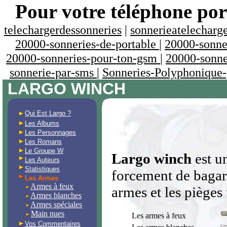
Pour votre téléphone por
telechargerdessonneries
|
sonnerieatelecharg
20000-sonneries-de-portable
|
20000-sonne
20000-sonneries-pour-ton-gsm
|
20000-sonne
sonnerie-par-sms
|
Sonneries-Polyphonique-
LARGO WINCH
-
-
Qui Est Largo ?
Les Albums
Les Personnages
Les Romans
Le Groupe W
Largo winch
est un
Les Auteurs
Statistiques
forcement de bagarr
Les Armes
Armes à feux
armes et les pièges 
Armes blanches
Armes spéciales
Main nues
Les armes à feux
Vos Commentaires