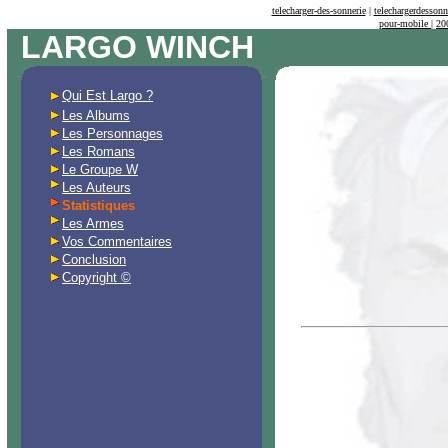
Pour votre téléphone portable (Mobil) :
telecharger-des-sonnerie
|
telechargerdessonn
pour-mobile
|
20
LARGO WINCH
-
-
Qui Est Largo ?
Les Albums
Les Personnages
Les Romans
Le Groupe W
Les Auteurs
Statistiques
Les Armes
Vos Commentaires
Conclusion
Copyright ©