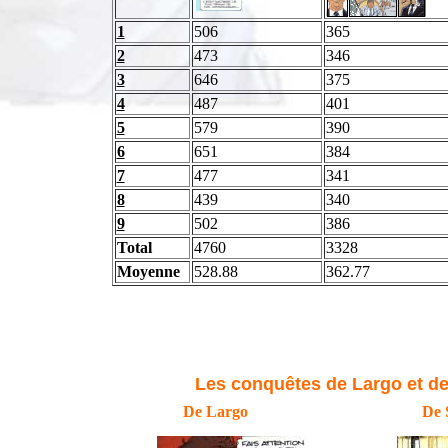
1
506
365
2
473
346
3
646
375
4
487
401
5
579
390
6
651
384
7
477
341
8
439
340
9
502
386
Total
4760
3328
Moyenne
528.88
362.77
Les conquêtes de Largo et d
De Largo
De 