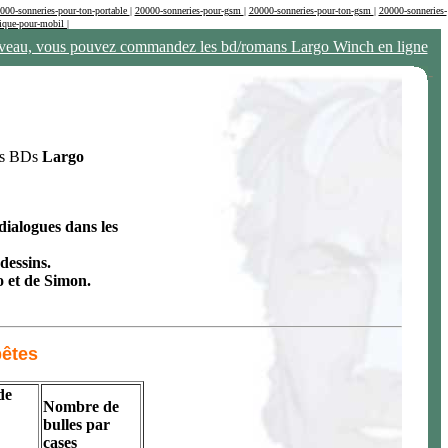
000-sonneries-pour-ton-portable
|
20000-sonneries-pour-gsm
|
20000-sonneries-pour-ton-gsm
|
20000-sonneries-
ique-pour-mobil
|
eau, vous pouvez commandez les bd/romans Largo Winch en ligne
-
les BDs
Largo
dialogues dans les
dessins.
 et de Simon.
bêtes
de
Nombre de
bulles par
cases