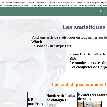
eries
|
sonnerieatelecharger
|
sonneries-de-mobile
|
sonneries-pour-ton-portable
|
20000-sonneries-de-portable
|
20
000-sonneries-pour-ton-mobile
|
sonnerie-par-sms
|
Sonneries-Polyphonique-pour-portable
|
Sonneries-Polyphon
Nouv
Les statistiques
Voici une série de statistiques en tous genres sur 
Winch
.
Ce sont des statistiques sur :
le nombre de bulles de 
BDs.
Le nombre de cases de 
Les conquêtes de Largo
Les statistiques vraiment 
Nombre de cases 
Nombre de bulles
dessins :
BD
de dialogues :
numéro :