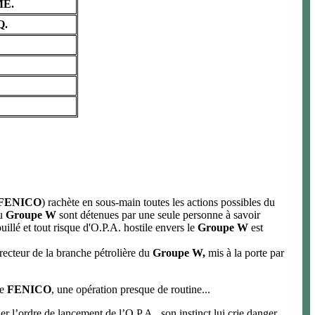
ME.
Q.
FENICO
) rachète en sous-main toutes les actions possibles du
du
Groupe W
sont détenues par une seule personne à savoir
illé et tout risque d'O.P.A. hostile envers le
Groupe W
est
irecteur de la branche pétrolière du
Groupe W,
mis à la porte par
pe
FENICO
, une opération presque de routine...
r l’ordre de lancement de l’O.P.A., son instinct lui crie danger.