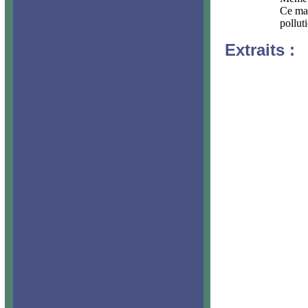
Ce mau
pollut
Extraits :