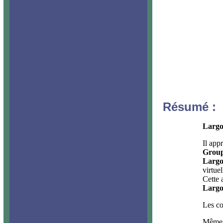
Résumé :
Larg
Il app
Grou
Larg
virtue
Cette 
Larg
Les co
Même