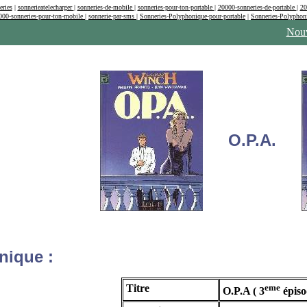
eries
|
sonnerieatelecharger
|
sonneries-de-mobile
|
sonneries-pour-ton-portable
|
20000-sonneries-de-portable
|
20
000-sonneries-pour-ton-mobile
|
sonnerie-par-sms
|
Sonneries-Polyphonique-pour-portable
|
Sonneries-Polyphon
Nouv
O.P.A.
nique :
Titre
eme
O.P.A ( 3
épisod