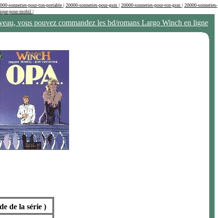
000-sonneries-pour-ton-portable
|
20000-sonneries-pour-gsm
|
20000-sonneries-pour-ton-gsm
|
20000-sonneries-
ique-pour-mobil
|
eau, vous pouvez commandez les bd/romans Largo Winch en ligne
-
e de la série )