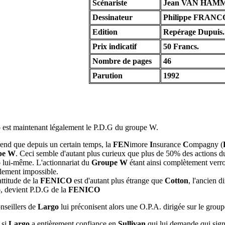
Scénariste
Jean VAN HAM
Dessinateur
Philippe FRANC
Edition
Repérage Dupuis.
Prix indicatif
50 Francs.
Nombre de pages
46
Parution
1992
o
est maintenant légalement le P.D.G du groupe W.
rend que depuis un certain temps, la
FEN
imore
I
nsurance
C
ompagny (
pe W
. Ceci semble d'autant plus curieux que plus de 50% des actions 
o
lui-même. L'actionnariat du
Groupe W
étant ainsi complètement verrou
llement impossible.
attitude de la
FENICO
est d'autant plus étrange que
Cotton
, l'ancien d
o
, devient P.D.G de la
FENICO
nseillers de
Largo
lui préconisent alors une O.P.A. dirigée sur le grou
 si
Largo
a entièrement confiance en
Sullivan
qui lui demande qui signe