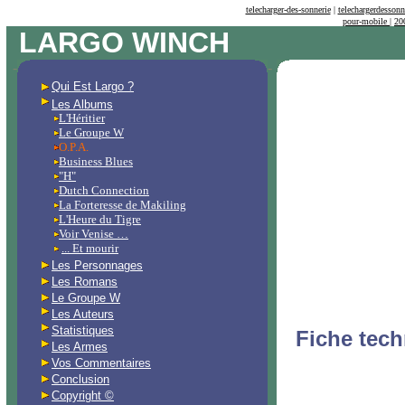
Pour votre téléphone portable (Mobil) :
telecharger-des-sonnerie
|
telechargerdessonn
pour-mobile
|
20
LARGO WINCH
-
-
Qui Est Largo ?
Les Albums
L'Héritier
Le Groupe W
O.P.A.
Business Blues
"H"
Dutch Connection
La Forteresse de Makiling
L'Heure du Tigre
Voir Venise …
... Et mourir
Les Personnages
Les Romans
Le Groupe W
Les Auteurs
Statistiques
Fiche tech
Les Armes
Vos Commentaires
Conclusion
Copyright ©